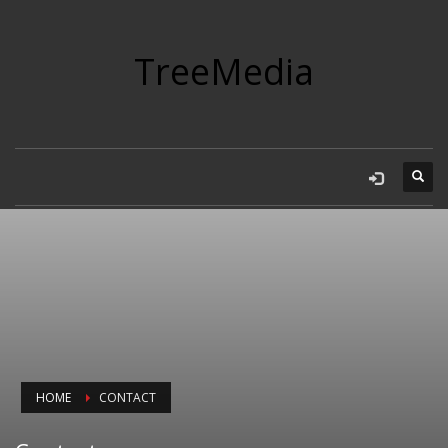
TreeMedia
HOME
CONTACT